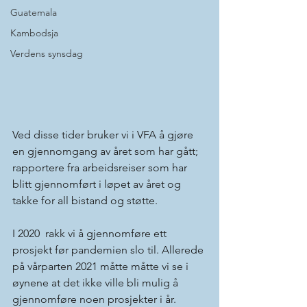
Guatemala
Kambodsja
Verdens synsdag
Ved disse tider bruker vi i VFA å gjøre 
en gjennomgang av året som har gått; 
rapportere fra arbeidsreiser som har 
blitt gjennomført i løpet av året og 
takke for all bistand og støtte.
I 2020  rakk vi å gjennomføre ett 
prosjekt før pandemien slo til. Allerede 
på vårparten 2021 måtte måtte vi se i 
øynene at det ikke ville bli mulig å 
gjennomføre noen prosjekter i år. 