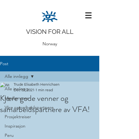
VISION FOR ALL
Norway
Post
Alle innlegg
Trude Elisabeth Henrichsen
Alle innlegg
Dec 31, 2021
1 min read
Kjære gode venner og
Medlemmer
samarbeidspartnere av VFA!
Våre samarbeidspartnere
Prosjektreiser
Inspirasjon
Peru