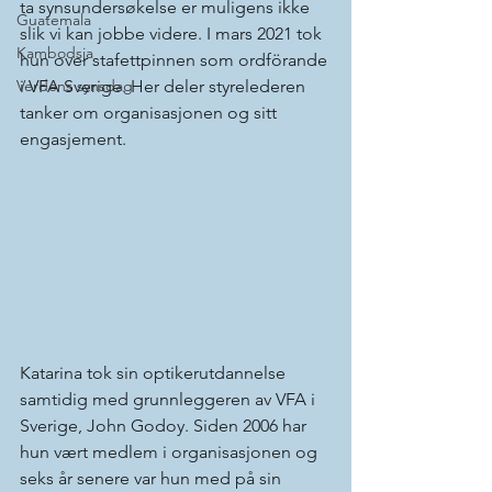
ta synsundersøkelse er muligens ikke 
Guatemala
slik vi kan jobbe videre. I mars 2021 tok 
Kambodsja
hun over stafettpinnen som ordförande 
Verdens synsdag
i VFA Sverige. Her deler styrelederen 
tanker om organisasjonen og sitt 
engasjement.  
Katarina tok sin optikerutdannelse 
samtidig med grunnleggeren av VFA i 
Sverige, John Godoy. Siden 2006 har 
hun vært medlem i organisasjonen og 
seks år senere var hun med på sin 