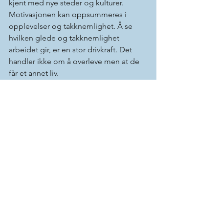
kjent med nye steder og kulturer. 
Motivasjonen kan oppsummeres i 
opplevelser og takknemlighet. Å se 
hvilken glede og takknemlighet 
arbeidet gir, er en stor drivkraft. Det 
handler ikke om å overleve men at de 
får et annet liv. 
Å se mennesker som begynner å gråte 
over å få en brille eller barn som takket 
være en brille får mulighet til å lese og 
kunne gå på skole: Ingen kan forstå 
hvilken glede det gir hvis man ikke har 
opplevd det. 
I tillegg er det en trivelig gjeng som 
både jobber for VFA og som reiser ut. 
Jeg har fått mange gode venner 
gjennom organisasjonen, forteller 
Katarina som har reist både med sin 
optikermann og sine to barn. 