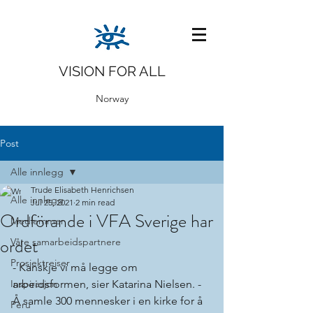
VISION FOR ALL
Norway
Post
Alle innlegg
Trude Elisabeth Henrichsen
Alle innlegg
Jul 25, 2021
2 min read
Ordförande i VFA Sverige har
Medlemmer
ordet
Våre samarbeidspartnere
Prosjektreiser
- Kanskje vi må legge om 
Inspirasjon
arbeidsformen, sier Katarina Nielsen. - 
Å samle 300 mennesker i en kirke for å 
Peru