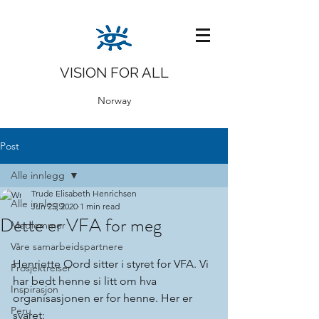
VISION FOR ALL
Norway
Post
Alle innlegg
Trude Elisabeth Henrichsen
Alle innlegg
Jun 25, 2020
1 min read
Dette er VFA for meg
Medlemmer
Våre samarbeidspartnere
Henriette Oord sitter i styret for VFA. Vi 
Prosjektreiser
har bedt henne si litt om hva 
Inspirasjon
organisasjonen er for henne. Her er 
Peru
svaret: