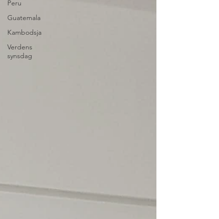
Peru
Guatemala
Kambodsja
Verdens
synsdag