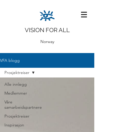
VISION FOR ALL
Norway
VFA blogg
Prosjektreiser
Alle innlegg
Medlemmer
Våre
samarbeidspartnere
Prosjektreiser
Inspirasjon