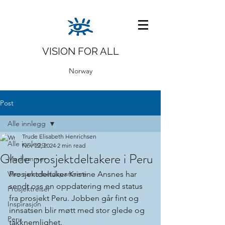
VISION FOR ALL
Norway
Post
Alle innlegg
Trude Elisabeth Henrichsen
Alle innlegg
Nov 22, 2024
2 min read
Glade prosjektdeltakere i Peru
Medlemmer
Våre samarbeidspartnere
Prosjektdeltaker Kristine Ansnes har 
sendt oss en oppdatering med status 
Prosjektreiser
fra prosjekt Peru. Jobben går fint og 
Inspirasjon
innsatsen blir møtt med stor glede og 
Peru
takknemlighet.