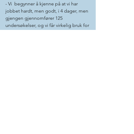
- Vi  begynner å kjenne på at vi har 
jobbet hardt, men godt, i 4 dager, men 
gjengen gjennomfører 125 
undersøkelser, og vi får virkelig bruk for 
alle sol uten styrke vi har med. 75% av 
de som er innom er fiskere. Vi finner 
og sol med styrke til de som vi har til.
Da er det tid for å sette snuten mot 
Lima og finne frem nye briller. I 
morgen fortsetter jobben i Amazonas 
og Pulcalpa.  
Hilsen ifra Jorge. Anette, Adis, Mari, 
Kim, Isabelle og Kristine.
See All
Recent Posts