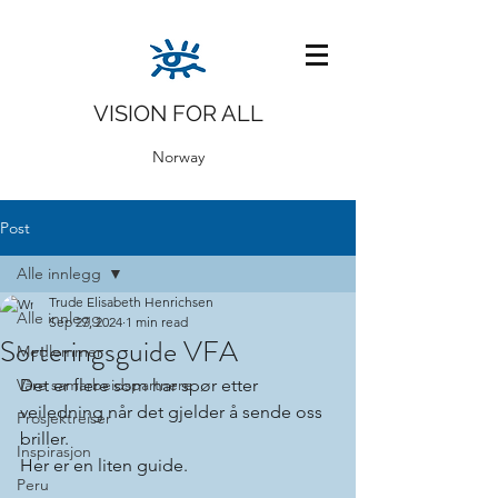
VISION FOR ALL
Norway
Post
Alle innlegg
Trude Elisabeth Henrichsen
Alle innlegg
Sep 27, 2024
1 min read
Sorteringsguide VFA
Medlemmer
Våre samarbeidspartnere
Det er flere som har spør etter 
veiledning når det gjelder å sende oss 
Prosjektreiser
briller.
Inspirasjon
Her er en liten guide.
Peru