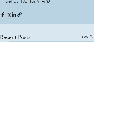
behov. P.G. for VFA ©
See All
Recent Posts