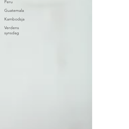
Peru
Guatemala
Kambodsja
Verdens
synsdag